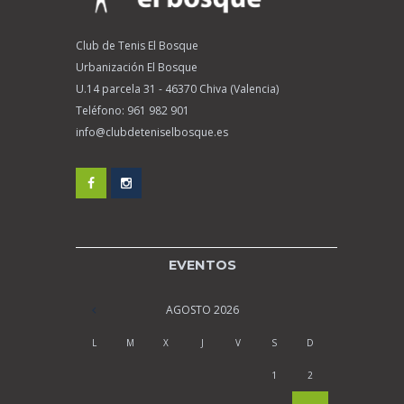
Club de Tenis El Bosque
Urbanización El Bosque
U.14 parcela 31 - 46370 Chiva (Valencia)
Teléfono:
961 982 901
info@clubdeteniselbosque.es
EVENTOS
AGOSTO
2026
L
M
X
J
V
S
D
1
2