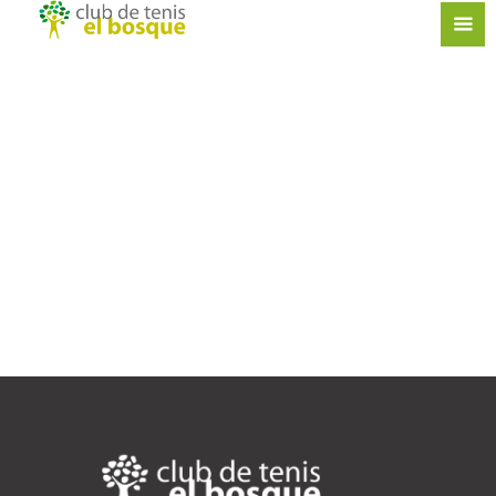
Inicio de la Escuela de Tenis y Pádel
15 October, 2019
1173
0
1
El domingo 10 de febrero...
Read more