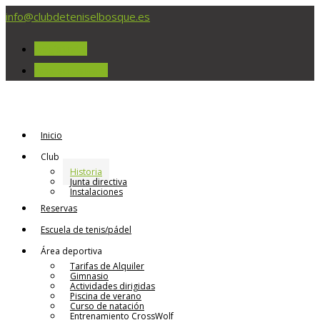
info@clubdeteniselbosque.es
Regístrate
Acceso usuario
Inicio
Club
Historia
Junta directiva
Instalaciones
Reservas
Escuela de tenis/pádel
Área deportiva
Tarifas de Alquiler
Gimnasio
Actividades dirigidas
Piscina de verano
Curso de natación
Entrenamiento CrossWolf