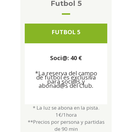
Futbol 5
FUTBOL 5
Soci@:
40
€
*La reserva del campo
de futbol es exclusiva
para soci@s y
abonad@s del Club.
* La luz se abona en la pista.
1€/1hora
**Precios por persona y partidas
de 90 min