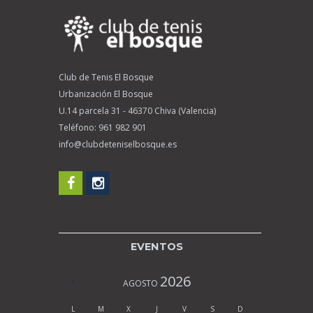
Club de Tenis El Bosque
Urbanización El Bosque
U.14 parcela 31 - 46370 Chiva (Valencia)
Teléfono:
961 982 901
info@clubdeteniselbosque.es
EVENTOS
2026
AGOSTO
L
M
X
J
V
S
D